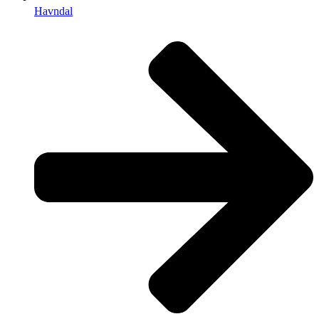
Havndal