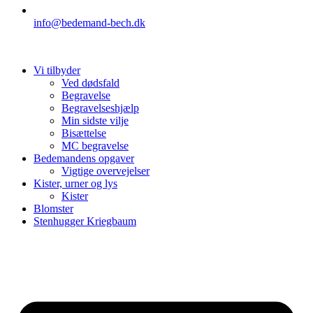
info@bedemand-bech.dk
Vi tilbyder
Ved dødsfald
Begravelse
Begravelseshjælp
Min sidste vilje
Bisættelse
MC begravelse
Bedemandens opgaver
Vigtige overvejelser
Kister, urner og lys
Kister
Blomster
Stenhugger Kriegbaum