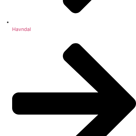
Havndal